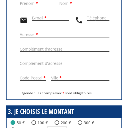
Prénom
*
Nom
*
E-mail
*
Téléphone
mail
call
Adresse
*
Complément d'adresse
Complément d'adresse
Code Postal
*
Ville
*
Légende : Les champs avec
*
sont obligatoires.
3. JE CHOISIS LE MONTANT
50 €
100 €
200 €
300 €